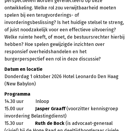
perspectieven worden gereflecteerd op deze
ontwikkeling. Welke rol zou verwijtbaarheid moeten
spelen bij een terugvorderings- of
invorderingsbeslissing? Is het huidige stelsel te streng,
of juist noodzakelijk voor een effectieve uitvoering?
Welke ruimte heeft, of moet, de bestuursrechter hierbij
hebben? Hoe spelen gewijzigde inzichten over
responsief overheidshandelen en het
burgerperspectief een rol in deze discussie?
Datum en locatie
Donderdag 1 oktober 2026 Hotel Leonardo Den Haag
(New Babylon)
Programma
14.30 uur Inloop
15.00 uur
Jasper Graaff
(voorzitter kennisgroep
invordering Belastingdienst)
15.30 uur
Ruth de Bock
(is advocaat-generaal
(civiel) bij de Hoge Raad en deeltijdhoogleraar civiele