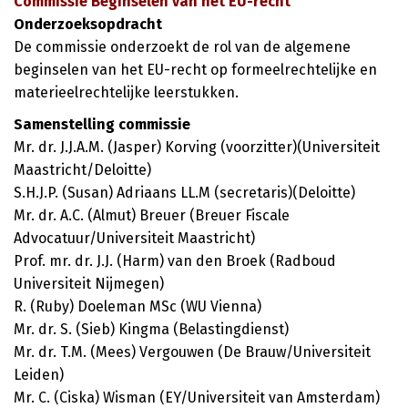
Commissie Beginselen van het EU-recht
Onderzoeksopdracht
De commissie onderzoekt de rol van de algemene
beginselen van het EU-recht op formeelrechtelijke en
materieelrechtelijke leerstukken.
Samenstelling commissie
Mr. dr. J.J.A.M. (Jasper) Korving (voorzitter)(Universiteit
Maastricht/Deloitte)
S.H.J.P. (Susan) Adriaans LL.M (secretaris)(Deloitte)
Mr. dr. A.C. (Almut) Breuer (Breuer Fiscale
Advocatuur/Universiteit Maastricht)
Prof. mr. dr. J.J. (Harm) van den Broek (Radboud
Universiteit Nijmegen)
R. (Ruby) Doeleman MSc (WU Vienna)
Mr. dr. S. (Sieb) Kingma (Belastingdienst)
Mr. dr. T.M. (Mees) Vergouwen (De Brauw/Universiteit
Leiden)
Mr. C. (Ciska) Wisman (EY/Universiteit van Amsterdam)