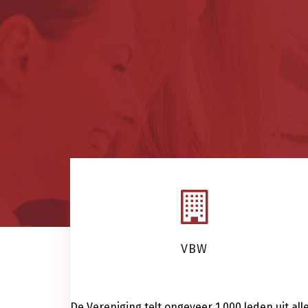
VBW
De Vereniging telt ongeveer 1.000 leden uit all