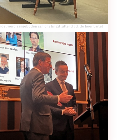
ndel werd aangeboden aan ons langst zittend lid. de heer Bartel