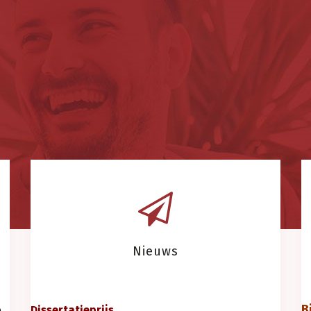
Nieuws
B
e
Dissertatieprijs