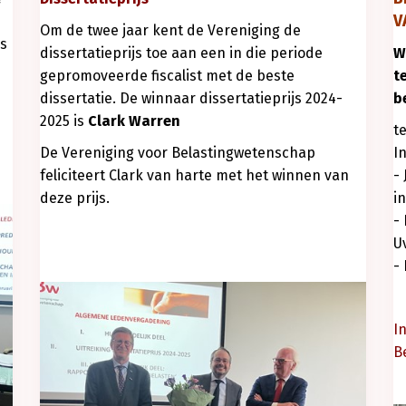
V
Om de twee jaar kent de Vereniging de
s
dissertatieprijs toe aan een in die periode
W
gepromoveerde fiscalist met de beste
t
dissertatie. De winnaar dissertatieprijs 2024-
b
2025 is
Clark Warren
t
De Vereniging voor Belastingwetenschap
In
feliciteert Clark van harte met het winnen van
-
deze prijs.
i
-
U
-
I
B